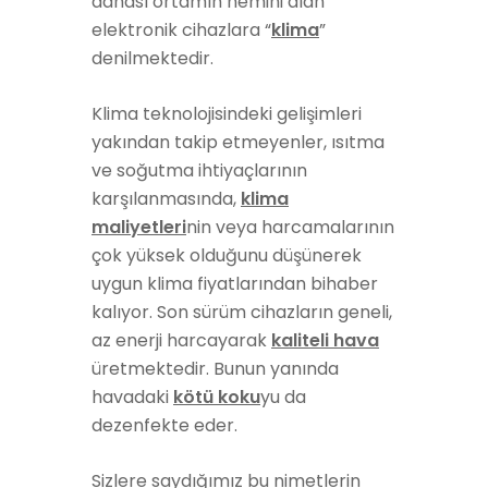
dahası ortamın nemini alan
elektronik cihazlara “
klima
”
denilmektedir.
Klima teknolojisindeki gelişimleri
yakından takip etmeyenler, ısıtma
ve soğutma ihtiyaçlarının
karşılanmasında,
klima
maliyetleri
nin veya harcamalarının
çok yüksek olduğunu düşünerek
uygun klima fiyatlarından bihaber
kalıyor. Son sürüm cihazların geneli,
az enerji harcayarak
kaliteli hava
üretmektedir. Bunun yanında
havadaki
kötü koku
yu da
dezenfekte eder.
Sizlere saydığımız bu nimetlerin