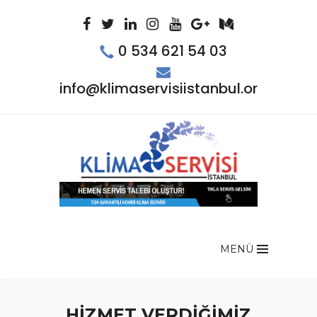
0 534 621 54 03
info@klimaservisiistanbul.org
MENÜ
HİZMET VERDİĞİMİZ