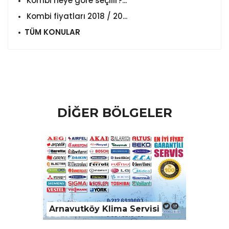
Kombi neye göre seçilir?...
Kombi fiyatları 2018 / 20...
TÜM KONULAR
DİĞER BÖLGELER
Arnavutköy Klima Servisi
Ataşehi