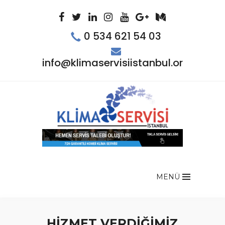
0 534 621 54 03
info@klimaservisiistanbul.org
MENÜ
HIZMET VERDIĞIMIZ