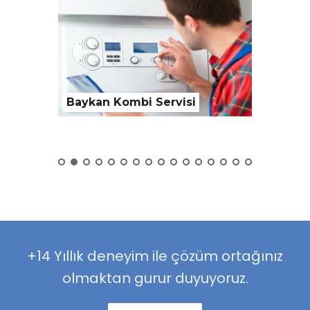
Baykan Kombi Servisi
Alarko
+14 Yıllık deneyim ile çözüm ortağınız
olmaktan gurur duyuyoruz.