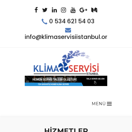
0 534 621 54 03
info@klimaservisiistanbul.org
MENÜ
HİZMETLER