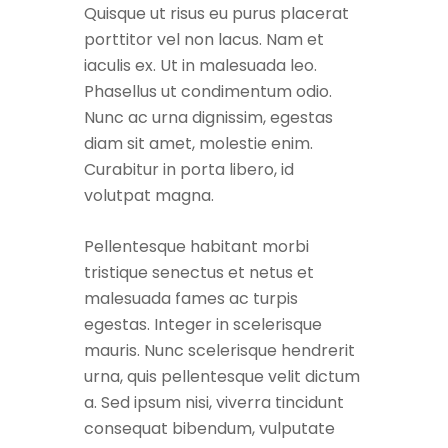
Quisque ut risus eu purus placerat
porttitor vel non lacus. Nam et
iaculis ex. Ut in malesuada leo.
Phasellus ut condimentum odio.
Nunc ac urna dignissim, egestas
diam sit amet, molestie enim.
Curabitur in porta libero, id
volutpat magna.
Pellentesque habitant morbi
tristique senectus et netus et
malesuada fames ac turpis
egestas. Integer in scelerisque
mauris. Nunc scelerisque hendrerit
urna, quis pellentesque velit dictum
a. Sed ipsum nisi, viverra tincidunt
consequat bibendum, vulputate