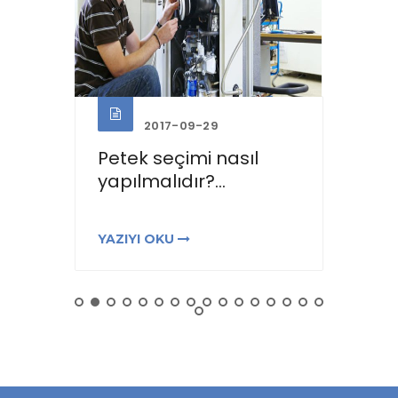
2017-09-29
Petek seçimi nasıl
Pete
...
yapılmalıdır?...
yapm
YAZIYI OKU
YAZIY