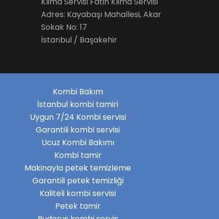
Klima Servisi Fatih Klima Servisi
Adres: Kayabaşı Mahallesi, Akar
Sokak No: 17
İstanbul / Başakehir
Kombi Bakım
İstanbul kombi tamiri
Uygun 7/24 Kombi servisi
Garantili kombi servisi
Ucuz Kombi Bakımı
Kombi tamir
Makinayla petek temizleme
Garantili petek temizliği
Kaliteli kombi servisi
Petek tamir
Buderus kombi servis