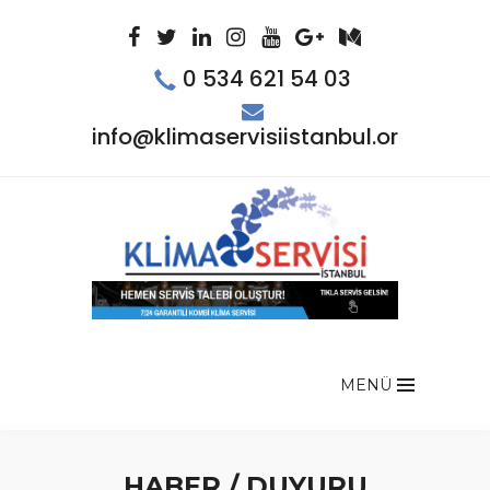
0 534 621 54 03
info@klimaservisiistanbul.org
MENÜ
HABER / DUYURU