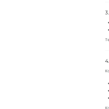
3
Te
4
Ko
K