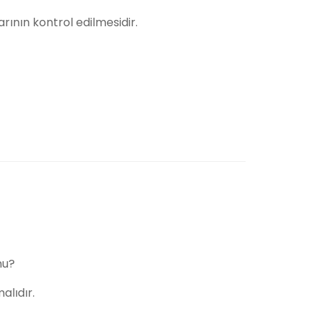
arının kontrol edilmesidir.
mu?
alıdır.