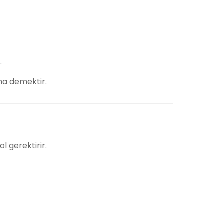
.
tma demektir.
l gerektirir.